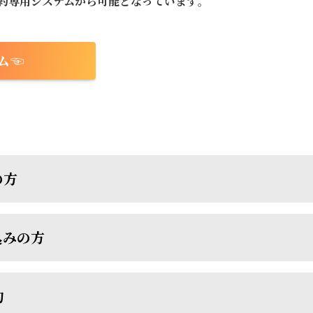
約専用システムから可能となっています
。
ム☜
の方
込みの方
約