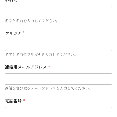
名字と名前を入力してください。
*
フリガナ
*
連
絡
用
メ
ー
名字と名前のフリガナを入力してください。
ル
ア
連絡用メールアドレス
*
ド
レ
ス
第
返信を受け取るメールアドレスを入力してください。
２
希
望
電話番号
*
日