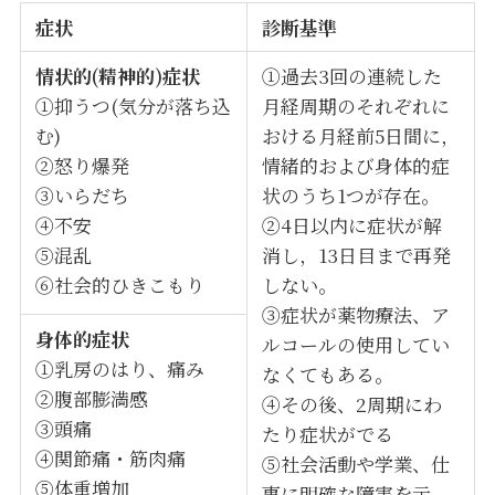
症状
診断基準
情状的(精神的)症状
①過去3回の連続した
①抑うつ(気分が落ち込
月経周期のそれぞれに
む)
おける月経前5日間に，
②怒り爆発
情緒的および身体的症
③いらだち
状のうち1つが存在。
④不安
②4日以内に症状が解
⑤混乱
消し，13日目まで再発
⑥社会的ひきこもり
しない。
③症状が薬物療法、ア
身体的症状
ルコールの使用してい
①乳房のはり、痛み
なくてもある。
②腹部膨満感
④その後、2周期にわ
③頭痛
たり症状がでる
④関節痛・筋肉痛
⑤社会活動や学業、仕
⑤体重増加
事に明確な障害を示