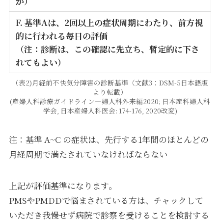
が）
F. 基準Aは、2回以上の症状周期にわたり、前方視
的に行われる毎日の評価
（注：診断は、この確認に先立ち、暫定的に下さ
れてもよい）
（表2)月経前不快気分障害の診断基準（文献3：DSM-5日本語版
より転載）
(産婦人科診療ガイドライン―婦人科外来編2020; 日本産科婦人科
学会, 日本産婦人科医会: 174-176, 2020改変)
注：基準 A~C の症状は、先行する1年間のほとんどの
月経周期で満たされていなければならない
上記が評価基準になります。
PMSやPMDDで悩まされている方は、チャックして
いただき我慢せず病院で診察を受けることを検討する