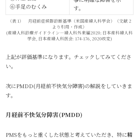
⑥手足のむくみ
す。
（表 1） 月経前症候群診断基準（米国産婦人科学会）（文献 2
より引用・作成）
(産婦人科診療ガイドライン―婦人科外来編2020; 日本産科婦人科
学会, 日本産婦人科医会: 174-176, 2020改変)
上記が評価基準になります。チェックしてみてくださ
い。
次にPMDD(月経前不快気分障害)の解説をしていきま
す。
月経前不快気分障害(PMDD)
PMSをもっと重くした状態と考えていただき、特に
精